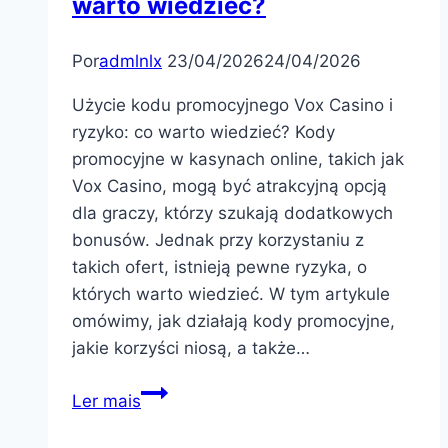
warto wiedzieć?
Olimpu
w
Por
admlnlx
23/04/2026
24/04/2026
Vox
Użycie kodu promocyjnego Vox Casino i
ryzyko: co warto wiedzieć? Kody
promocyjne w kasynach online, takich jak
Vox Casino, mogą być atrakcyjną opcją
dla graczy, którzy szukają dodatkowych
bonusów. Jednak przy korzystaniu z
takich ofert, istnieją pewne ryzyka, o
których warto wiedzieć. W tym artykule
omówimy, jak działają kody promocyjne,
jakie korzyści niosą, a także…
Użycie
Ler mais
kodu
promocyjnego