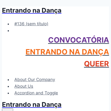
Entrando na Dança
Pular
para
o
#136 (sem título)
Conteúdo
CONVOCATÓRIA
ENTRANDO NA DANÇA
QUEER
About Our Company
About Us
Accordion and Toggle
Entrando na Dança