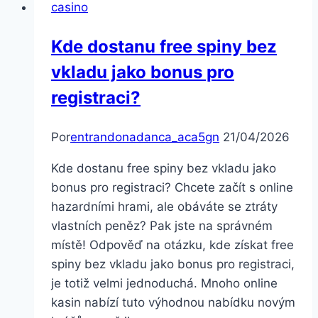
casino
w
grach
Kde dostanu free spiny bez
kasynowych
vkladu jako bonus pro
Vox:
Praktyczne
registraci?
porady
Por
entrandonadanca_aca5gn
21/04/2026
Kde dostanu free spiny bez vkladu jako
bonus pro registraci? Chcete začít s online
hazardními hrami, ale obáváte se ztráty
vlastních peněz? Pak jste na správném
místě! Odpověď na otázku, kde získat free
spiny bez vkladu jako bonus pro registraci,
je totiž velmi jednoduchá. Mnoho online
kasin nabízí tuto výhodnou nabídku novým