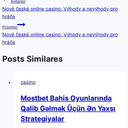
Navegação
Anterior
Nové české online casino: Výhody a nevýhody pro
de
hráče
Post
Próximo
Nové české online casino: Výhody a nevýhody pro
hráče
Posts Similares
casino
Mostbet Bahis Oyunlarında
Qalib Gəlmək Üçün Ən Yaxşı
Strategiyalar