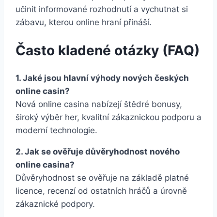
učinit informované rozhodnutí a vychutnat si
zábavu, kterou online hraní přináší.
Často kladené otázky (FAQ)
1. Jaké jsou hlavní výhody nových českých
online casin?
Nová online casina nabízejí štědré bonusy,
široký výběr her, kvalitní zákaznickou podporu a
moderní technologie.
2. Jak se ověřuje důvěryhodnost nového
online casina?
Důvěryhodnost se ověřuje na základě platné
licence, recenzí od ostatních hráčů a úrovně
zákaznické podpory.