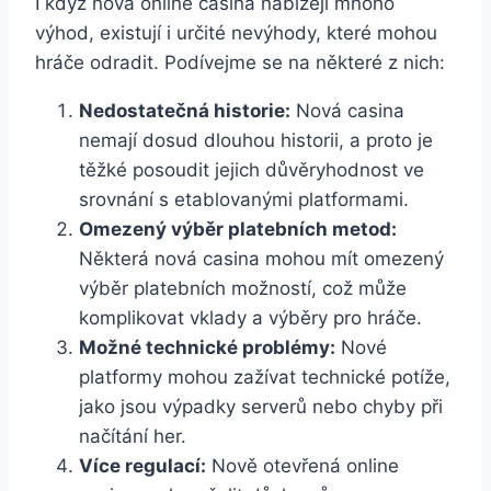
I když nová online casina nabízejí mnoho
výhod, existují i určité nevýhody, které mohou
hráče odradit. Podívejme se na některé z nich:
Nedostatečná historie:
Nová casina
nemají dosud dlouhou historii, a proto je
těžké posoudit jejich důvěryhodnost ve
srovnání s etablovanými platformami.
Omezený výběr platebních metod:
Některá nová casina mohou mít omezený
výběr platebních možností, což může
komplikovat vklady a výběry pro hráče.
Možné technické problémy:
Nové
platformy mohou zažívat technické potíže,
jako jsou výpadky serverů nebo chyby při
načítání her.
Více regulací:
Nově otevřená online