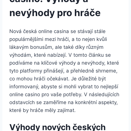
nevýhody pro hráče
Nová česká online casina se stávají stále
populárnějšími mezi hráči, a to nejen kvůli
lákavým bonusům, ale také díky různým
výhodám, které nabízejí. V tomto článku se
podíváme na klíčové výhody a nevýhody, které
tyto platformy přinášejí, a přehledně shrneme,
co mohou hráči očekávat. Je důležité být
informovaný, abyste si mohli vybrat to nejlepší
online casino pro vaše potřeby. V následujících
odstavcích se zaměříme na konkrétní aspekty,
které by hráče měly zajímat.
Výhody nových českých