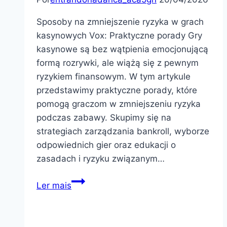
Sposoby na zmniejszenie ryzyka w grach
kasynowych Vox: Praktyczne porady Gry
kasynowe są bez wątpienia emocjonującą
formą rozrywki, ale wiążą się z pewnym
ryzykiem finansowym. W tym artykule
przedstawimy praktyczne porady, które
pomogą graczom w zmniejszeniu ryzyka
podczas zabawy. Skupimy się na
strategiach zarządzania bankroll, wyborze
odpowiednich gier oraz edukacji o
zasadach i ryzyku związanym…
Sposoby
Ler mais
na
zmniejszenie
ryzyka