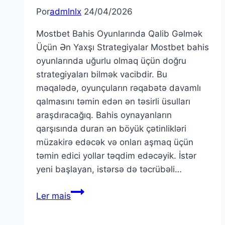
Por
admlnlx
24/04/2026
Mostbet Bahis Oyunlarında Qalib Gəlmək
Üçün Ən Yaxşı Strategiyalar Mostbet bahis
oyunlarında uğurlu olmaq üçün doğru
strategiyaları bilmək vacibdir. Bu
məqalədə, oyunçuların rəqabətə davamlı
qalmasını təmin edən ən təsirli üsulları
araşdıracağıq. Bahis oynayanların
qarşısında duran ən böyük çətinlikləri
müzakirə edəcək və onları aşmaq üçün
təmin edici yollar təqdim edəcəyik. İstər
yeni başlayan, istərsə də təcrübəli…
Mostbet
Ler mais
Bahis
Oyunlarında