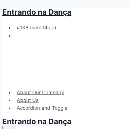
Entrando na Dança
Pular
para
o
#136 (sem título)
Conteúdo
About Our Company
About Us
Accordion and Toggle
Entrando na Dança