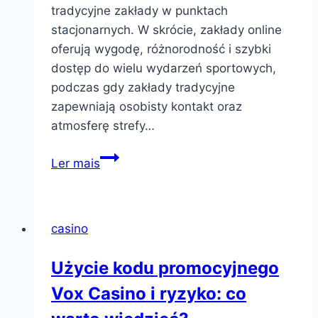
tradycyjne zakłady w punktach
stacjonarnych. W skrócie, zakłady online
oferują wygodę, różnorodność i szybki
dostęp do wielu wydarzeń sportowych,
podczas gdy zakłady tradycyjne
zapewniają osobisty kontakt oraz
atmosferę strefy…
Mostbet
Ler mais
Polska:
Zakłady
Online
casino
vs.
Zakłady
Użycie kodu promocyjnego
Tradycyjne
Vox Casino i ryzyko: co