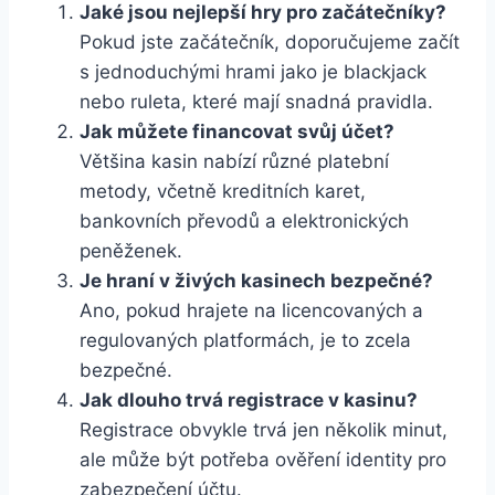
Jaké jsou nejlepší hry pro začátečníky?
Pokud jste začátečník, doporučujeme začít
s jednoduchými hrami jako je blackjack
nebo ruleta, které mají snadná pravidla.
Jak můžete financovat svůj účet?
Většina kasin nabízí různé platební
metody, včetně kreditních karet,
bankovních převodů a elektronických
peněženek.
Je hraní v živých kasinech bezpečné?
Ano, pokud hrajete na licencovaných a
regulovaných platformách, je to zcela
bezpečné.
Jak dlouho trvá registrace v kasinu?
Registrace obvykle trvá jen několik minut,
ale může být potřeba ověření identity pro
zabezpečení účtu.