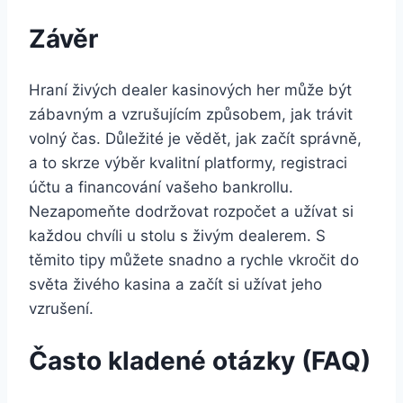
Závěr
Hraní živých dealer kasinových her může být
zábavným a vzrušujícím způsobem, jak trávit
volný čas. Důležité je vědět, jak začít správně,
a to skrze výběr kvalitní platformy, registraci
účtu a financování vašeho bankrollu.
Nezapomeňte dodržovat rozpočet a užívat si
každou chvíli u stolu s živým dealerem. S
těmito tipy můžete snadno a rychle vkročit do
světa živého kasina a začít si užívat jeho
vzrušení.
Často kladené otázky (FAQ)