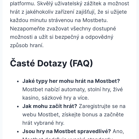
platformu. Skvělý uživatelský zážitek a možnost
hrát z jakéhokoliv zařízení zajišťují, že si užijete
každou minutu strávenou na Mostbetu.
Nezapomeňte zvažovat všechny dostupné
možnosti a užít si bezpečný a odpovědný
způsob hraní.
Časté Dotazy (FAQ)
Jaké typy her mohu hrát na Mostbet?
Mostbet nabízí automaty, stolní hry, živé
kasino, sázkové hry a více.
Jak mohu začít hrát?
Zaregistrujte se na
webu Mostbet, získejte bonus a začněte
hrát vybrané hry.
Jsou hry na Mostbet spravedlivé?
Ano,