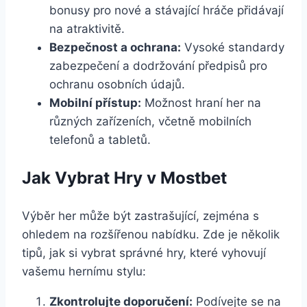
bonusy pro nové a stávající hráče přidávají
na atraktivitě.
Bezpečnost a ochrana:
Vysoké standardy
zabezpečení a dodržování předpisů pro
ochranu osobních údajů.
Mobilní přístup:
Možnost hraní her na
různých zařízeních, včetně mobilních
telefonů a tabletů.
Jak Vybrat Hry v Mostbet
Výběr her může být zastrašující, zejména s
ohledem na rozšířenou nabídku. Zde je několik
tipů, jak si vybrat správné hry, které vyhovují
vašemu hernímu stylu:
Zkontrolujte doporučení:
Podívejte se na