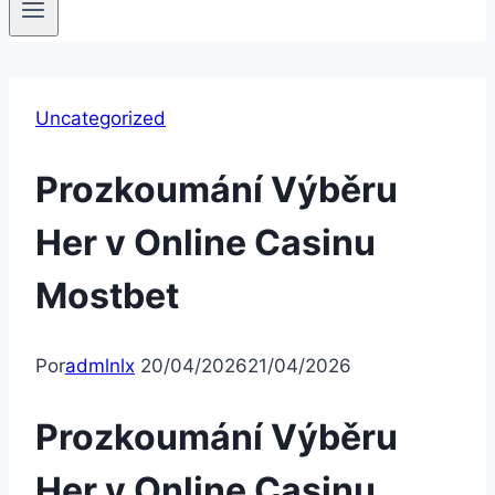
Uncategorized
Prozkoumání Výběru
Her v Online Casinu
Mostbet
Por
admlnlx
20/04/2026
21/04/2026
Prozkoumání Výběru
Her v Online Casinu