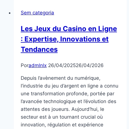
в
Sem categoria
ставках
с
Les Jeux du Casino en Ligne
1win
: Expertise, Innovations et
Tendances
Por
admlnlx
26/04/2025
26/04/2026
Depuis l’avènement du numérique,
l’industrie du jeu d’argent en ligne a connu
une transformation profonde, portée par
l’avancée technologique et l’évolution des
attentes des joueurs. Aujourd’hui, le
secteur est à un tournant crucial où
innovation, régulation et expérience