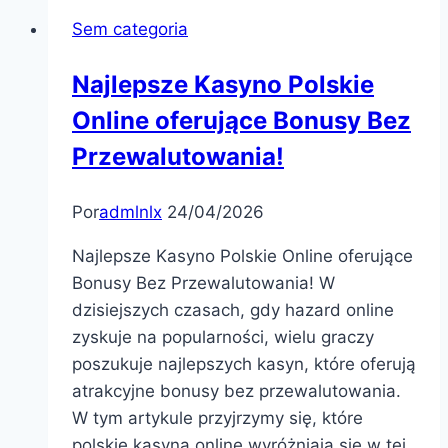
się
Sem categoria
Doświadczeniami
z
Najlepsze Kasyno Polskie
30
Online oferujące Bonusy Bez
Darmowymi
Spinami
Przewalutowania!
od
Mostbet
Por
admlnlx
24/04/2026
Najlepsze Kasyno Polskie Online oferujące
Bonusy Bez Przewalutowania! W
dzisiejszych czasach, gdy hazard online
zyskuje na popularności, wielu graczy
poszukuje najlepszych kasyn, które oferują
atrakcyjne bonusy bez przewalutowania.
W tym artykule przyjrzymy się, które
polskie kasyna online wyróżniają się w tej