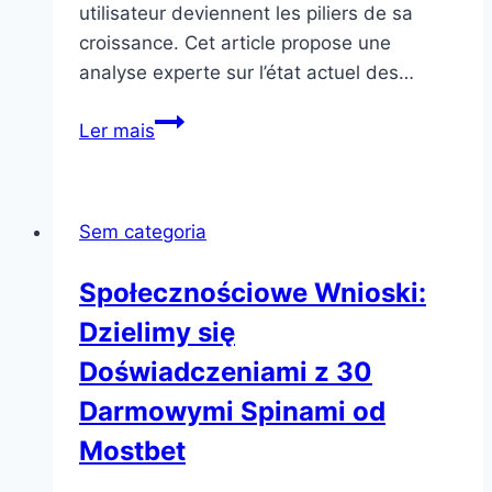
utilisateur deviennent les piliers de sa
croissance. Cet article propose une
analyse experte sur l’état actuel des…
Les
Ler mais
Jeux
du
Casino
Sem categoria
en
Ligne
Społecznościowe Wnioski:
:
Dzielimy się
Expertise,
Innovations
Doświadczeniami z 30
et
Darmowymi Spinami od
Tendances
Mostbet