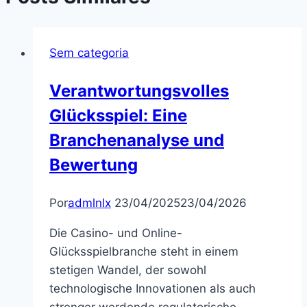
Sem categoria
Verantwortungsvolles
Glücksspiel: Eine
Branchenanalyse und
Bewertung
Por
admlnlx
23/04/2025
23/04/2026
Die Casino- und Online-
Glücksspielbranche steht in einem
stetigen Wandel, der sowohl
technologische Innovationen als auch
strenger werdende regulatorische