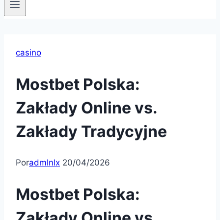
casino
Mostbet Polska:
Zakłady Online vs.
Zakłady Tradycyjne
Por
admlnlx
20/04/2026
Mostbet Polska:
Zakłady Online vs.