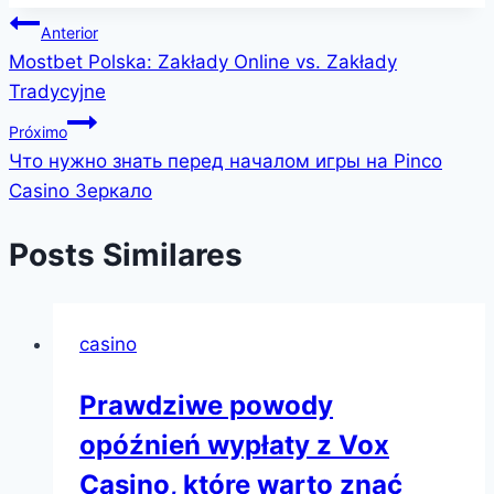
Navegação
Anterior
Mostbet Polska: Zakłady Online vs. Zakłady
de
Tradycyjne
Post
Próximo
Что нужно знать перед началом игры на Pinco
Casino Зеркало
Posts Similares
casino
Prawdziwe powody
opóźnień wypłaty z Vox
Casino, które warto znać