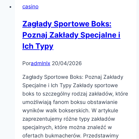
grać,
casino
żeby
wygrać
Zagłady Sportowe Boks:
dzięki
Poznaj Zakłady Specjalne i
analizie
historycznej
Ich Typy
Por
admlnlx
20/04/2026
Zagłady Sportowe Boks: Poznaj Zakłady
Specjalne i Ich Typy Zakłady sportowe
boks to szczególny rodzaj zakładów, które
umożliwiają fanom boksu obstawianie
wyników walk bokserskich. W artykule
zaprezentujemy różne typy zakładów
specjalnych, które można znaleźć w
ofertach bukmacherów. Przedstawimy