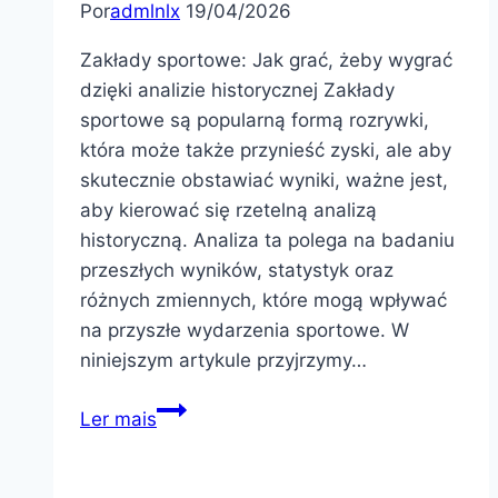
Por
admlnlx
19/04/2026
Zakłady sportowe: Jak grać, żeby wygrać
dzięki analizie historycznej Zakłady
sportowe są popularną formą rozrywki,
która może także przynieść zyski, ale aby
skutecznie obstawiać wyniki, ważne jest,
aby kierować się rzetelną analizą
historyczną. Analiza ta polega na badaniu
przeszłych wyników, statystyk oraz
różnych zmiennych, które mogą wpływać
na przyszłe wydarzenia sportowe. W
niniejszym artykule przyjrzymy…
Zakłady
Ler mais
sportowe:
Jak