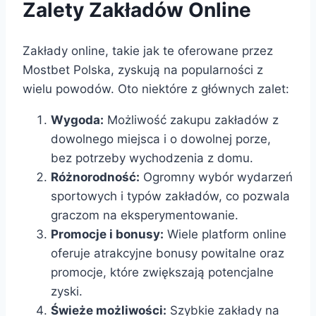
Zalety Zakładów Online
Zakłady online, takie jak te oferowane przez
Mostbet Polska, zyskują na popularności z
wielu powodów. Oto niektóre z głównych zalet:
Wygoda:
Możliwość zakupu zakładów z
dowolnego miejsca i o dowolnej porze,
bez potrzeby wychodzenia z domu.
Różnorodność:
Ogromny wybór wydarzeń
sportowych i typów zakładów, co pozwala
graczom na eksperymentowanie.
Promocje i bonusy:
Wiele platform online
oferuje atrakcyjne bonusy powitalne oraz
promocje, które zwiększają potencjalne
zyski.
Świeże możliwości:
Szybkie zakłady na