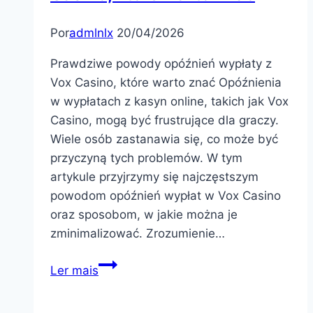
Por
admlnlx
20/04/2026
Prawdziwe powody opóźnień wypłaty z
Vox Casino, które warto znać Opóźnienia
w wypłatach z kasyn online, takich jak Vox
Casino, mogą być frustrujące dla graczy.
Wiele osób zastanawia się, co może być
przyczyną tych problemów. W tym
artykule przyjrzymy się najczęstszym
powodom opóźnień wypłat w Vox Casino
oraz sposobom, w jakie można je
zminimalizować. Zrozumienie…
Prawdziwe
Ler mais
powody
opóźnień