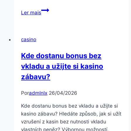
Jak
Ler mais
fungují
živé
dealer
casino
hry
v
Kde dostanu bonus bez
české
vkladu a užijte si kasino
casino
online
zábavu?
Por
admlnlx
26/04/2026
Kde dostanu bonus bez vkladu a užijte si
kasino zábavu? Hledáte způsob, jak si užít
vzrušení z kasin bez nutnosti vkladu
vlastních peněz? Výbornou možností,