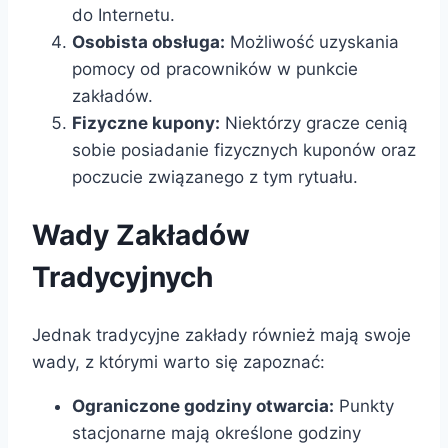
do Internetu.
Osobista obsługa:
Możliwość uzyskania
pomocy od pracowników w punkcie
zakładów.
Fizyczne kupony:
Niektórzy gracze cenią
sobie posiadanie fizycznych kuponów oraz
poczucie związanego z tym rytuału.
Wady Zakładów
Tradycyjnych
Jednak tradycyjne zakłady również mają swoje
wady, z którymi warto się zapoznać:
Ograniczone godziny otwarcia:
Punkty
stacjonarne mają określone godziny