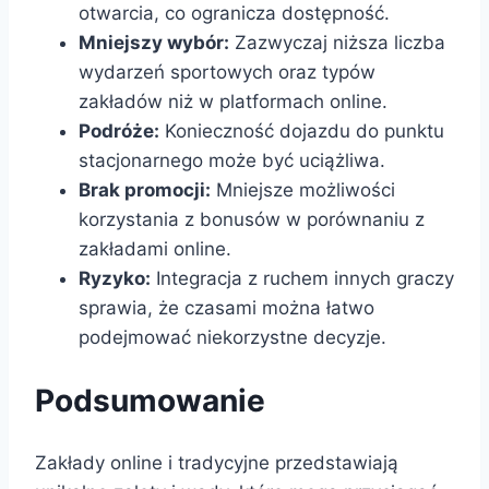
otwarcia, co ogranicza dostępność.
Mniejszy wybór:
Zazwyczaj niższa liczba
wydarzeń sportowych oraz typów
zakładów niż w platformach online.
Podróże:
Konieczność dojazdu do punktu
stacjonarnego może być uciążliwa.
Brak promocji:
Mniejsze możliwości
korzystania z bonusów w porównaniu z
zakładami online.
Ryzyko:
Integracja z ruchem innych graczy
sprawia, że czasami można łatwo
podejmować niekorzystne decyzje.
Podsumowanie
Zakłady online i tradycyjne przedstawiają