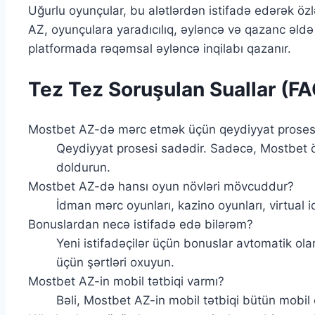
Uğurlu oyunçular, bu alətlərdən istifadə edərək özlə
AZ, oyunçulara yaradıcılıq, əyləncə və qazanc əld
platformada rəqəmsal əyləncə inqilabı qazanır.
Tez Tez Soruşulan Suallar (FA
Mostbet AZ-də mərc etmək üçün qeydiyyat proses
Qeydiyyat prosesi sadədir. Sadəcə, Mostbet ö
doldurun.
Mostbet AZ-də hansı oyun növləri mövcuddur?
İdman mərc oyunları, kazino oyunları, virtua
Bonuslardan necə istifadə edə bilərəm?
Yeni istifadəçilər üçün bonuslar avtomatik ola
üçün şərtləri oxuyun.
Mostbet AZ-in mobil tətbiqi varmı?
Bəli, Mostbet AZ-in mobil tətbiqi bütün mobil