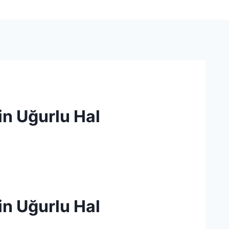
in Uğurlu Hal
in Uğurlu Hal