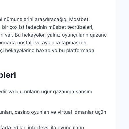
al nümunələrini araşdıracağıq. Mostbet,
bir çox istifadəçinin müsbət təcrübələri,
ləri var. Bu hekayələr, yalnız oyunçuların qazanc
formada nostalji və əyləncə tapması ilə
dəçi hekayələrinə baxaq və bu platformada
ləri
dir və bu, onların uğur qazanma şansını
ları, casino oyunları və virtual idmanlar üçün
fadə edilən interfeysi ilə oyunçuların