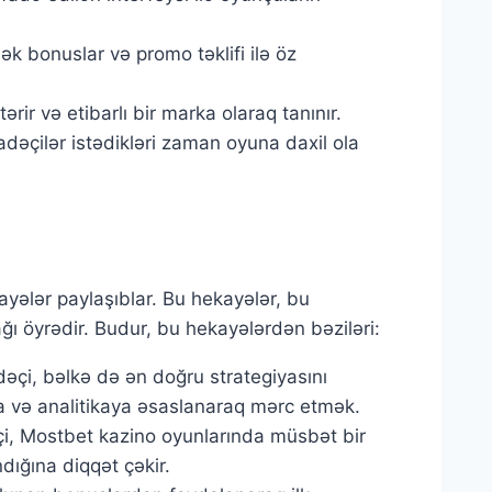
ək bonuslar və promo təklifi ilə öz
ərir və etibarlı bir marka olaraq tanınır.
adəçilər istədikləri zaman oyuna daxil ola
ayələr paylaşıblar. Bu hekayələr, bu
 öyrədir. Budur, bu hekayələrdən bəziləri:
adəçi, bəlkə də ən doğru strategiyasını
ara və analitikaya əsaslanaraq mərc etmək.
çi, Mostbet kazino oyunlarında müsbət bir
ığına diqqət çəkir.