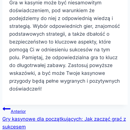
Gra w kasynie może być niesamowitym
doświadczeniem, pod warunkiem że
podejdziemy do niej z odpowiednią wiedzą i
strategią. Wybór odpowiednich gier, znajomość
podstawowych strategii, a także dbałość o
bezpieczeństwo to kluczowe aspekty, które
pomogą Ci w odniesieniu sukcesów na tym
polu. Pamiętaj, że odpowiedzialna gra to klucz
do długotrwałej zabawy. Zastosuj powyższe
wskazówki, a być może Twoje kasynowe
przygody będą pełne wygranych i pozytywnych
doświadczeń!
Navegação
Anterior
Gry kasynowe dla początkujących: Jak zacząć grać z
de
sukcesem