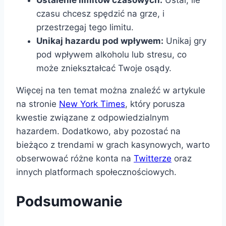
Ustalenie limitów czasowych:
Ustal, ile
czasu chcesz spędzić na grze, i
przestrzegaj tego limitu.
Unikaj hazardu pod wpływem:
Unikaj gry
pod wpływem alkoholu lub stresu, co
może zniekształcać Twoje osądy.
Więcej na ten temat można znaleźć w artykule
na stronie
New York Times
, który porusza
kwestie związane z odpowiedzialnym
hazardem. Dodatkowo, aby pozostać na
bieżąco z trendami w grach kasynowych, warto
obserwować różne konta na
Twitterze
oraz
innych platformach społecznościowych.
Podsumowanie