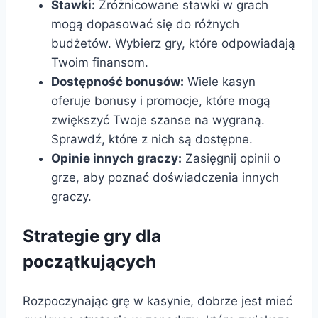
Stawki:
Zróżnicowane stawki w grach
mogą dopasować się do różnych
budżetów. Wybierz gry, które odpowiadają
Twoim finansom.
Dostępność bonusów:
Wiele kasyn
oferuje bonusy i promocje, które mogą
zwiększyć Twoje szanse na wygraną.
Sprawdź, które z nich są dostępne.
Opinie innych graczy:
Zasięgnij opinii o
grze, aby poznać doświadczenia innych
graczy.
Strategie gry dla
początkujących
Rozpoczynając grę w kasynie, dobrze jest mieć