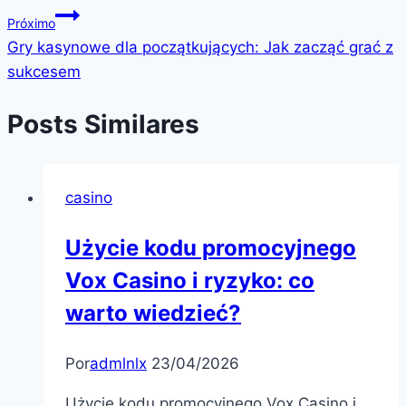
Post
Próximo
Gry kasynowe dla początkujących: Jak zacząć grać z
sukcesem
Posts Similares
casino
Użycie kodu promocyjnego
Vox Casino i ryzyko: co
warto wiedzieć?
Por
admlnlx
23/04/2026
Użycie kodu promocyjnego Vox Casino i