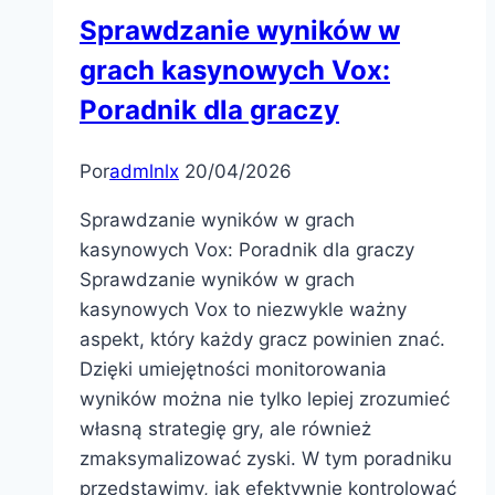
kasino
Sprawdzanie wyników w
cz
grach kasynowych Vox:
hry
Poradnik dla graczy
Por
admlnlx
20/04/2026
Sprawdzanie wyników w grach
kasynowych Vox: Poradnik dla graczy
Sprawdzanie wyników w grach
kasynowych Vox to niezwykle ważny
aspekt, który każdy gracz powinien znać.
Dzięki umiejętności monitorowania
wyników można nie tylko lepiej zrozumieć
własną strategię gry, ale również
zmaksymalizować zyski. W tym poradniku
przedstawimy, jak efektywnie kontrolować