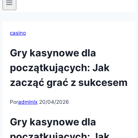
casino
Gry kasynowe dla
początkujących: Jak
zacząć grać z sukcesem
Por
admlnlx
20/04/2026
Gry kasynowe dla
początkujących: Jak