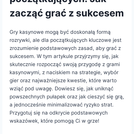
zacząć grać z sukcesem
Gry kasynowe mogą być doskonałą formą
rozrywki, ale dla początkujących kluczowe jest
zrozumienie podstawowych zasad, aby grać z
sukcesem. W tym artykule przyjrzymy się, jak
skutecznie rozpocząć swoją przygodę z grami
kasynowymi, z naciskiem na strategie, wybór
gier oraz najważniejsze kwestie, które warto
wziąć pod uwagę. Dowiesz się, jak uniknąć
powszechnych pułapek oraz jak cieszyć się grą,
a jednocześnie minimalizować ryzyko strat.
Przygotuj się na odkrycie podstawowych
wskazówek, które pomogą Ci w grze!