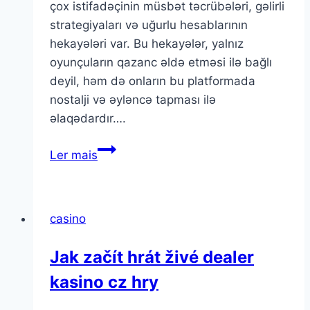
çox istifadəçinin müsbət təcrübələri, gəlirli
strategiyaları və uğurlu hesablarının
hekayələri var. Bu hekayələr, yalnız
oyunçuların qazanc əldə etməsi ilə bağlı
deyil, həm də onların bu platformada
nostalji və əyləncə tapması ilə
əlaqədardır….
Mostbet
Ler mais
AZ
İstifadəçilərinin
Uğurlu
casino
Hal
Nümunələri
Jak začít hrát živé dealer
kasino cz hry