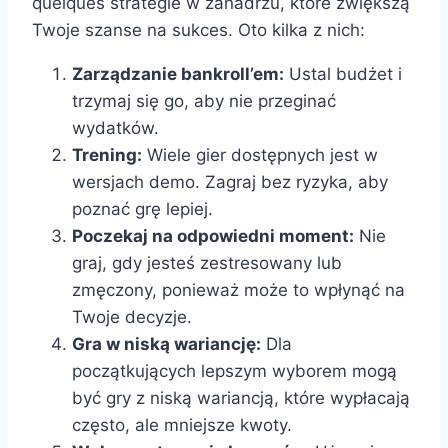
quelques strategie w zanadrzu, które zwiększą
Twoje szanse na sukces. Oto kilka z nich:
Zarządzanie bankroll’em:
Ustal budżet i
trzymaj się go, aby nie przeginać
wydatków.
Trening:
Wiele gier dostępnych jest w
wersjach demo. Zagraj bez ryzyka, aby
poznać grę lepiej.
Poczekaj na odpowiedni moment:
Nie
graj, gdy jesteś zestresowany lub
zmęczony, ponieważ może to wpłynąć na
Twoje decyzje.
Gra w niską wariancję:
Dla
początkujących lepszym wyborem mogą
być gry z niską wariancją, które wypłacają
często, ale mniejsze kwoty.