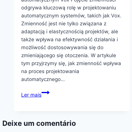
odgrywa kluczową rolę w projektowaniu
automatycznym systemów, takich jak Vox.
Zmienność jest nie tylko związana z
adaptacją i elastycznością projektów, ale
także wpływa na efektywność działania i
możliwość dostosowywania się do
zmieniającego się otoczenia. W artykule
tym przyjrzymy się, jak zmienność wpływa
na proces projektowania
automatycznego…
Rola
Ler mais
pojęcia
zmienności
w
Deixe um comentário
projektowaniu
automatycznym