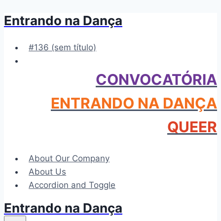
Entrando na Dança
Pular
para
o
#136 (sem título)
Conteúdo
CONVOCATÓRIA
ENTRANDO NA DANÇA
QUEER
About Our Company
About Us
Accordion and Toggle
Entrando na Dança