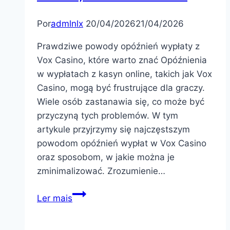
Por
admlnlx
20/04/2026
21/04/2026
Prawdziwe powody opóźnień wypłaty z
Vox Casino, które warto znać Opóźnienia
w wypłatach z kasyn online, takich jak Vox
Casino, mogą być frustrujące dla graczy.
Wiele osób zastanawia się, co może być
przyczyną tych problemów. W tym
artykule przyjrzymy się najczęstszym
powodom opóźnień wypłat w Vox Casino
oraz sposobom, w jakie można je
zminimalizować. Zrozumienie…
Prawdziwe
Ler mais
powody
opóźnień