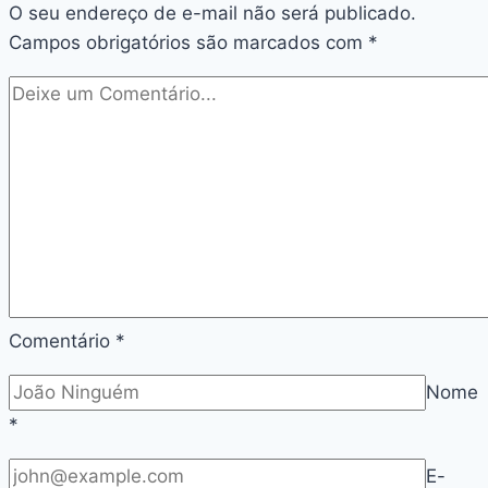
O seu endereço de e-mail não será publicado.
w
Campos obrigatórios são marcados com
Automacie
*
Bramy
Olimpu
w
Vox
Comentário
*
Nome
*
E-