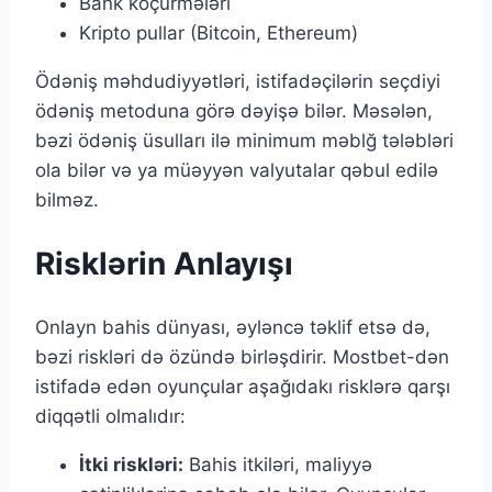
Bank köçürmələri
Kripto pullar (Bitcoin, Ethereum)
Ödəniş məhdudiyyətləri, istifadəçilərin seçdiyi
ödəniş metoduna görə dəyişə bilər. Məsələn,
bəzi ödəniş üsulları ilə minimum məblğ tələbləri
ola bilər və ya müəyyən valyutalar qəbul edilə
bilməz.
Risklərin Anlayışı
Onlayn bahis dünyası, əyləncə təklif etsə də,
bəzi riskləri də özündə birləşdirir. Mostbet-dən
istifadə edən oyunçular aşağıdakı risklərə qarşı
diqqətli olmalıdır:
İtki riskləri:
Bahis itkiləri, maliyyə