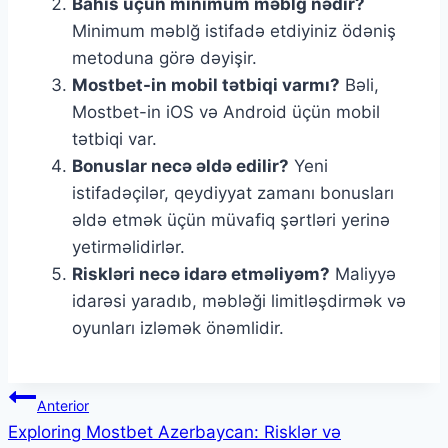
Bahis üçün minimum məblğ nədir?
Minimum məblğ istifadə etdiyiniz ödəniş
metoduna görə dəyişir.
Mostbet-in mobil tətbiqi varmı?
Bəli,
Mostbet-in iOS və Android üçün mobil
tətbiqi var.
Bonuslar necə əldə edilir?
Yeni
istifadəçilər, qeydiyyat zamanı bonusları
əldə etmək üçün müvafiq şərtləri yerinə
yetirməlidirlər.
Riskləri necə idarə etməliyəm?
Maliyyə
idarəsi yaradıb, məbləği limitləşdirmək və
oyunları izləmək önəmlidir.
Navegação
Anterior
Exploring Mostbet Azerbaycan: Risklər və
de