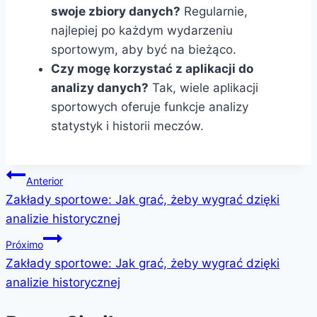
swoje zbiory danych?
Regularnie,
najlepiej po każdym wydarzeniu
sportowym, aby być na bieżąco.
Czy mogę korzystać z aplikacji do
analizy danych?
Tak, wiele aplikacji
sportowych oferuje funkcje analizy
statystyk i historii meczów.
Navegação
Anterior
Zakłady sportowe: Jak grać, żeby wygrać dzięki
de
analizie historycznej
Post
Próximo
Zakłady sportowe: Jak grać, żeby wygrać dzięki
analizie historycznej