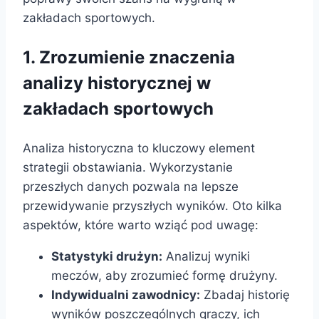
zakładach sportowych.
1. Zrozumienie znaczenia
analizy historycznej w
zakładach sportowych
Analiza historyczna to kluczowy element
strategii obstawiania. Wykorzystanie
przeszłych danych pozwala na lepsze
przewidywanie przyszłych wyników. Oto kilka
aspektów, które warto wziąć pod uwagę:
Statystyki drużyn:
Analizuj wyniki
meczów, aby zrozumieć formę drużyny.
Indywidualni zawodnicy:
Zbadaj historię
wyników poszczególnych graczy, ich