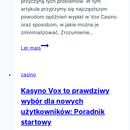
przyczyną tych problemów. W tym
artykule przyjrzymy się najczęstszym
powodom opóźnień wypłat w Vox Casino
oraz sposobom, w jakie można je
zminimalizować. Zrozumienie…
Prawdziwe
Ler mais
powody
opóźnień
wypłaty
casino
z
Vox
Kasyno Vox to prawdziwy
Casino,
wybór dla nowych
które
warto
użytkowników: Poradnik
znać
startowy