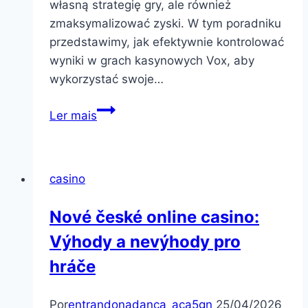
własną strategię gry, ale również
zmaksymalizować zyski. W tym poradniku
przedstawimy, jak efektywnie kontrolować
wyniki w grach kasynowych Vox, aby
wykorzystać swoje…
Sprawdzanie
Ler mais
wyników
w
grach
casino
kasynowych
Vox:
Nové české online casino:
Poradnik
Výhody a nevýhody pro
dla
graczy
hráče
Por
entrandonadanca_aca5gn
25/04/2026