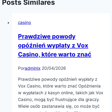
Posts Similares
casino
Prawdziwe powody
opóźnień wypłaty z Vox
Casino, które warto znać
Por
admlnlx
20/04/2026
Prawdziwe powody opóźnień wypłaty z
Vox Casino, które warto znać Opóźnienia
w wypłatach z kasyn online, takich jak Vox
Casino, mogą być frustrujące dla graczy.
Wiele osób zastanawia się, co może być