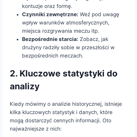
kontuzje oraz formę.
Czynniki zewnętrzne:
Weź pod uwagę
wpływ warunków atmosferycznych,
miejsca rozgrywania meczu itp.
Bezpośrednie starcia:
Zobacz, jak
drużyny radziły sobie w przeszłości w
bezpośrednich meczach.
2. Kluczowe statystyki do
analizy
Kiedy mówimy o analizie historycznej, istnieje
kilka kluczowych statystyk i danych, które
mogą dostarczyć cennych informacji. Oto
najważniejsze z nich: