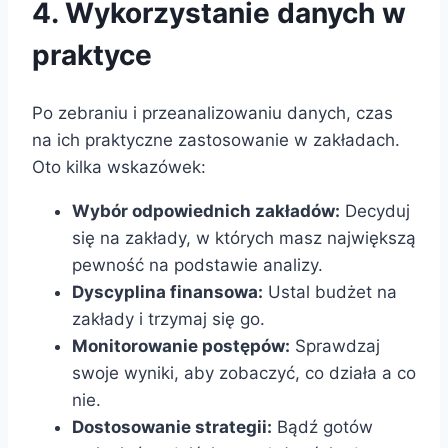
4. Wykorzystanie danych w
praktyce
Po zebraniu i przeanalizowaniu danych, czas
na ich praktyczne zastosowanie w zakładach.
Oto kilka wskazówek:
Wybór odpowiednich zakładów:
Decyduj
się na zakłady, w których masz największą
pewność na podstawie analizy.
Dyscyplina finansowa:
Ustal budżet na
zakłady i trzymaj się go.
Monitorowanie postępów:
Sprawdzaj
swoje wyniki, aby zobaczyć, co działa a co
nie.
Dostosowanie strategii:
Bądź gotów