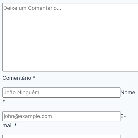
Comentário
*
Nome
*
E-
mail
*