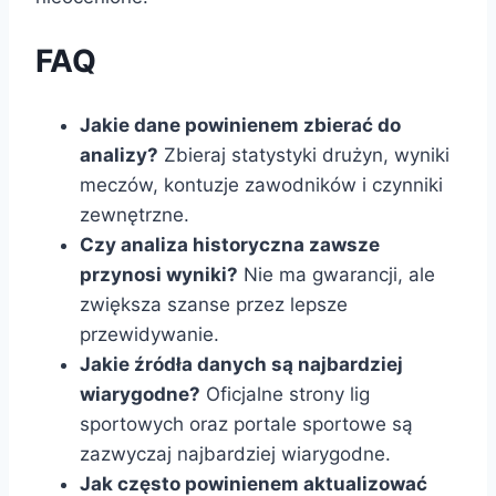
FAQ
Jakie dane powinienem zbierać do
analizy?
Zbieraj statystyki drużyn, wyniki
meczów, kontuzje zawodników i czynniki
zewnętrzne.
Czy analiza historyczna zawsze
przynosi wyniki?
Nie ma gwarancji, ale
zwiększa szanse przez lepsze
przewidywanie.
Jakie źródła danych są najbardziej
wiarygodne?
Oficjalne strony lig
sportowych oraz portale sportowe są
zazwyczaj najbardziej wiarygodne.
Jak często powinienem aktualizować