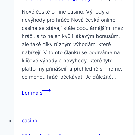
Nové české online casino: Výhody a
nevýhody pro hráče Nová česká online
casina se stávají stále populárnějšími mezi
hráči, a to nejen kvůli lákavým bonusům,
ale také díky různým výhodám, které
nabízejí. V tomto článku se podíváme na
klíčové výhody a nevýhody, které tyto
platformy přinášejí, a přehledně shrneme,
co mohou hráči očekávat. Je důležité…
Nové
Ler mais
české
online
casino:
casino
Výhody
a