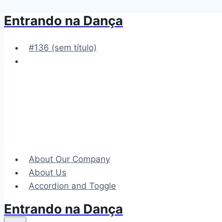
Entrando na Dança
Pular
para
o
#136 (sem título)
Conteúdo
About Our Company
About Us
Accordion and Toggle
Entrando na Dança