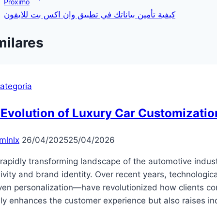
Próximo
Post
كيفية تأمين بياناتك في تطبيق وان اكس بت للايفون
milares
ategoria
Evolution of Luxury Car Customizatio
mlnlx
26/04/2025
25/04/2026
 rapidly transforming landscape of the automotive indus
ivity and brand identity. Over recent years, technologi
ven personalization—have revolutionized how clients co
ly enhances the customer experience but also raises in