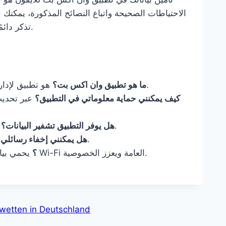
الاحتياطات الصحيحة واتباع النصائح المذكورة، يمكنك
تذكر دائمًا أن الأمان هو مسؤولية مشتركة تتطلب وعيًا واهتمامًا دائمًا.
هو تطبيق لإدارة البيانات والتواصل يوفر ميزات متعددة للمستخدمين.
ما هو تطبيق وان اكس بت؟
كيف يمكنني حماية معلوماتي في التطبيق؟
عبر تحديث
نعم، يعتمد على تقنيات تشفير متقدمة لحماية البيانات.
هل يوفر التطبيق تشفير البيانات؟
نعم، يوفر خاصية إخفاء الرسائل الخاصة.
هل يمكنني إخفاء رسائلي 
يحمي بياناتك أثناء الاتصال بشبكات Wi-Fi العامة ويعزز الخصوصية.
ما هي أهمية استخدام VPN؟
twetten in Deutschland