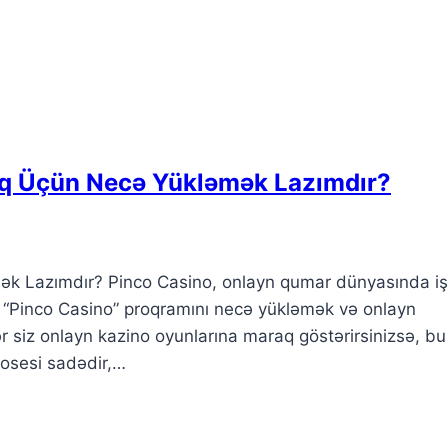
aq Üçün Necə Yükləmək Lazımdır?
ək Lazımdır? Pinco Casino, onlayn qumar dünyasında iş
, “Pinco Casino” proqramını necə yükləmək və onlayn
ər siz onlayn kazino oyunlarına maraq göstərirsinizsə, bu
rosesi sadədir,…