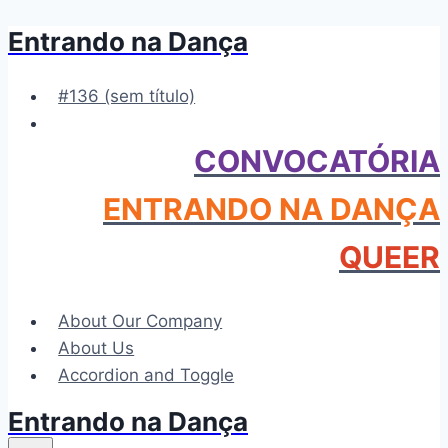
Entrando na Dança
Pular
para
o
#136 (sem título)
Conteúdo
CONVOCATÓRIA
ENTRANDO NA DANÇA
QUEER
About Our Company
About Us
Accordion and Toggle
Entrando na Dança