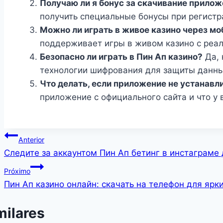
Получаю ли я бонус за скачивание прило
получить специальные бонусы при регист
Можно ли играть в живое казино через м
поддерживает игры в живом казино с реа
Безопасно ли играть в Пин Ап казино?
Да, 
технологии шифрования для защиты данны
Что делать, если приложение не устанавл
приложение с официального сайта и что у 
Navegação
Anterior
Следите за аккаунтом Пин Ап бетинг в инстаграме 
de
Próximo
Post
Пин Ап казино онлайн: скачать на телефон для ярки
milares