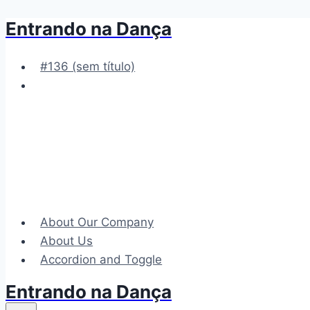
Entrando na Dança
Pular
para
o
#136 (sem título)
Conteúdo
About Our Company
About Us
Accordion and Toggle
Entrando na Dança