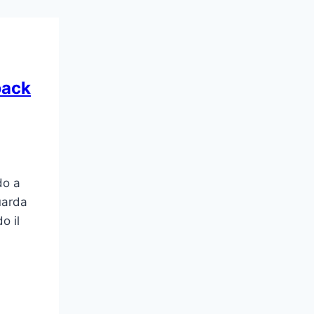
back
do a
guarda
o il