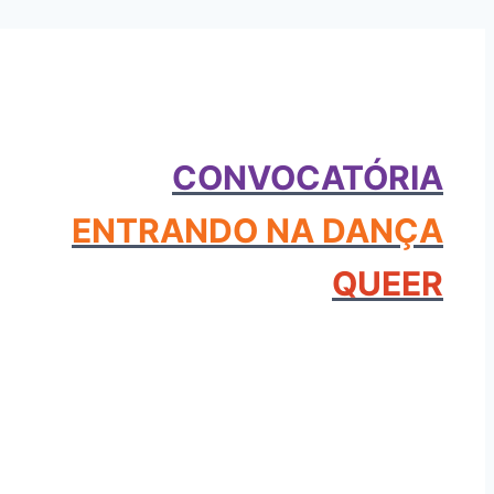
CONVOCATÓRIA
ENTRANDO NA DANÇA
QUEER