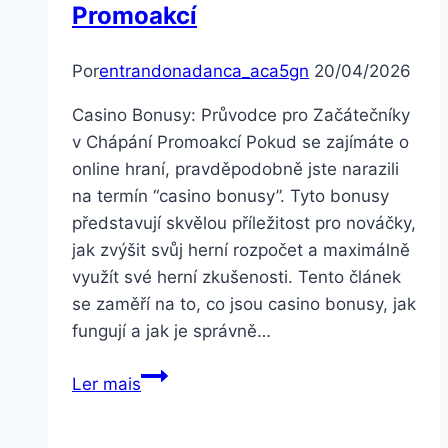
Promoakcí
Por
entrandonadanca_aca5gn
20/04/2026
Casino Bonusy: Průvodce pro Začátečníky
v Chápání Promoakcí Pokud se zajímáte o
online hraní, pravděpodobně jste narazili
na termín “casino bonusy”. Tyto bonusy
představují skvělou příležitost pro nováčky,
jak zvýšit svůj herní rozpočet a maximálně
využít své herní zkušenosti. Tento článek
se zaměří na to, co jsou casino bonusy, jak
fungují a jak je správně…
Casino
Ler mais
Bonusy:
Průvodce