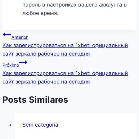
пароль в настройках вашего аккаунта в
любое время.
Navegação
Anterior
Как зарегистрироваться на 1xbet: официальный
de
сайт зеркало рабочее на сегодня
Post
Próximo
Как зарегистрироваться на 1xbet: официальный
сайт зеркало рабочее на сегодня
Posts Similares
Sem categoria