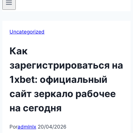
Uncategorized
Как
зарегистрироваться на
1xbet: официальный
сайт зеркало рабочее
на сегодня
Por
admlnlx
20/04/2026