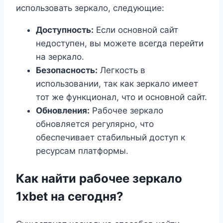
использовать зеркало, следующие:
Доступность:
Если основной сайт
недоступен, вы можете всегда перейти
на зеркало.
Безопасность:
Легкость в
использовании, так как зеркало имеет
тот же функционал, что и основной сайт.
Обновления:
Рабочее зеркало
обновляется регулярно, что
обеспечивает стабильный доступ к
ресурсам платформы.
Как найти рабочее зеркало
1xbet на сегодня?