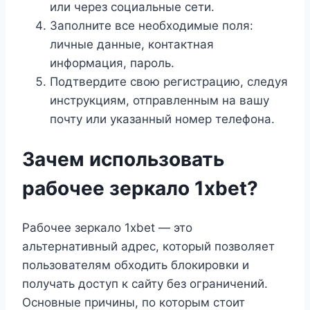
или через социальные сети.
Заполните все необходимые поля:
личные данные, контактная
информация, пароль.
Подтвердите свою регистрацию, следуя
инструкциям, отправленным на вашу
почту или указанный номер телефона.
Зачем использовать
рабочее зеркало 1xbet?
Рабочее зеркало 1xbet — это
альтернативный адрес, который позволяет
пользователям обходить блокировки и
получать доступ к сайту без ограничений.
Основные причины, по которым стоит