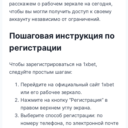
расскажем о рабочем зеркале на сегодня,
чтобы вы могли получить доступ к своему
аккаунту независимо от ограничений.
Пошаговая инструкция по
регистрации
Чтобы зарегистрироваться на 1xbet,
следуйте простым шагам:
Перейдите на официальный сайт 1xbet
или его рабочее зеркало.
Нажмите на кнопку “Регистрация” в
правом верхнем углу экрана.
Выберите способ регистрации: по
номеру телефона, по электронной почте