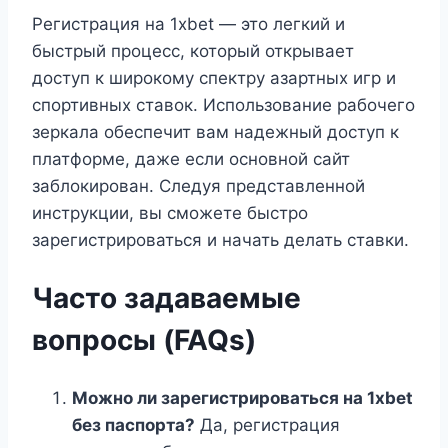
Регистрация на 1xbet — это легкий и
быстрый процесс, который открывает
доступ к широкому спектру азартных игр и
спортивных ставок. Использование рабочего
зеркала обеспечит вам надежный доступ к
платформе, даже если основной сайт
заблокирован. Следуя представленной
инструкции, вы сможете быстро
зарегистрироваться и начать делать ставки.
Часто задаваемые
вопросы (FAQs)
Можно ли зарегистрироваться на 1xbet
без паспорта?
Да, регистрация